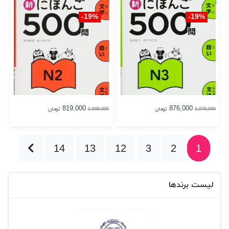
Mon JLPT N2
Mon JLPT N3
19%-
19%-
819,000
876,000
تومان
تومان
1,005,000
1,078,000
14
13
12
3
2
1
لیست برندها