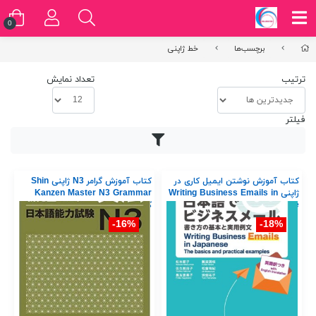
0
برچسب‌ها
خط ژاپنی
ترتیب
تعداد نمایش
فیلتر
کتاب آموزش نوشتن ایمیل کاری در
کتاب آموزش گرامر N3 ژاپنی Shin
ژاپنی Writing Business Emails in
Kanzen Master N3 Grammar
Japanese
کتاب شین کانزن مستر
16%-
18%-