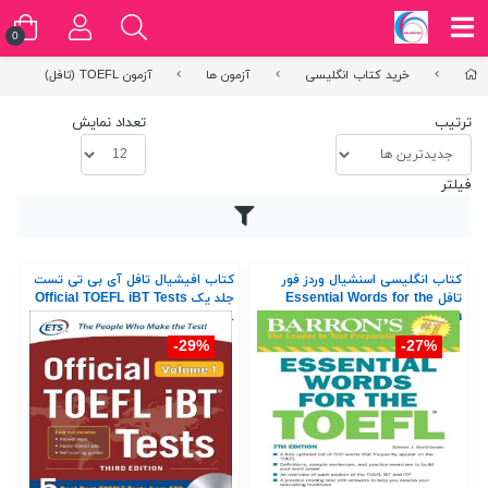
0
خرید کتاب انگلیسی
آزمون ها
آزمون TOEFL (تافل)
ترتیب
تعداد نمایش
فیلتر
کتاب انگلیسی اسنشیال وردز فور
کتاب افیشیال تافل آی بی تی تست
تافل Essential Words for the
جلد یک Official TOEFL iBT Tests
Volume 1
TOEFL 7th
29%-
27%-