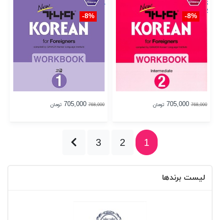
for foreigners 워크북 고급 1
for Foreigners Workbook
Intermediate 2
8%-
8%-
705,000
705,000
تومان
تومان
768,000
768,000
3
2
1
لیست برندها