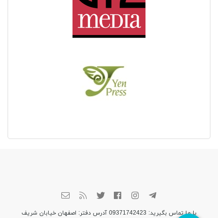
با ما تماس بگیرید: 09371742423 آدرس دفتر: اصفهان خیابان شریف