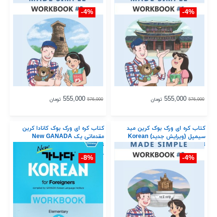
4%-
4%-
555,000
555,000
تومان
تومان
576,000
576,000
کتاب کره ای ورک بوک کرین مید
کتاب کره ای ورک بوک کانادا کرین
سیمپل (ویرایش جدید) Korean
مقدماتی یک New GANADA
KOREAN for Foreigners
Made Simple Workbook 3
Workbook Elementary 1
8%-
4%-