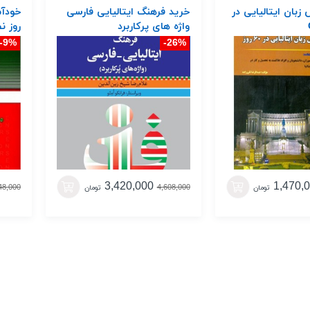
زبان ایتالیایی در
خرید فرهنگ ایتالیایی فارسی
واژه های پرکاربرد
روز ن
9%-
26%-
3,420,000
1,470,
48,000
4,608,000
تومان
تومان