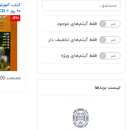
کتاب آموزش 
۶۰ روز + CD
8%-
فقط آیتم‌های موجود
خیر
بله
فقط آیتم‌های تخفیف دار
خیر
بله
فقط آیتم‌های ویژه
خیر
بله
000
1,600,000
لیست برندها