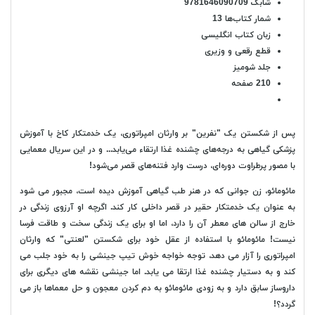
شابک
9781646090709
شمار کتاب‌ها
13
زبان کتاب انگلیسی
قطع رقعی و وزیری
جلد شومیز
210 صفحه
پس از شکستن یک "نفرین" بر وارثان امپراتوری، یک خدمتکار کاخ با آموزش
پزشکی گیاهی به درجه‌های چشنده غذا ارتقاء می‌یابد... و در این سریال معمایی
با مصور پرطراوت دوره‌ای، درست وارد فتنه‌های قصر می‌شود!
مائومائو، زن جوانی که در هنر طب گیاهی آموزش دیده است، مجبور می شود
به عنوان یک خدمتکار حقیر در قصر داخلی کار کند. اگرچه او آرزوی زندگی در
خارج از سالن های معطر آن را دارد، اما او برای یک زندگی سخت و طاقت فرسا
نیست! مائومائو با استفاده از عقل خود برای شکستن "لعنتی" که وارثان
امپراتوری را آزار می دهد، توجه خواجه خوش تیپ جینشی را به خود جلب می
کند و به دستیار چشنده غذا ارتقا می یابد. اما جینشی نقشه های دیگری برای
داروساز سابق دارد و به زودی مائومائو به دم کردن معجون و حل معماها باز می
گردد؟!