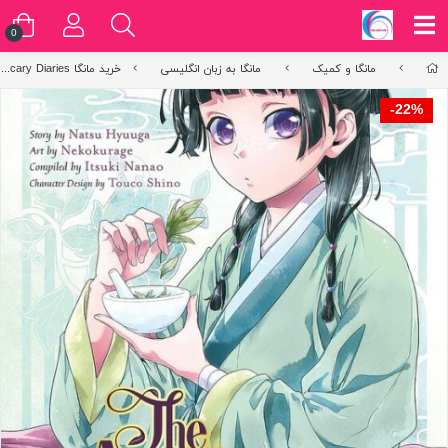
0
مانگا و کمیک
مانگا به زبان انگلیسی
خرید مانگا The Apothecary Diaries زبان انگلیسی - مانگا خاطرات دارو ساز
22%-