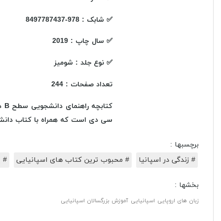
✅
شابک : 978-8497787437
✅
سال چاپ : 2019
✅
نوع جلد : شومیز
تعداد صفحات : 244
سی دی است که همراه با کتاب دانش
برچسبها :
# زندگی در اسپانیا
# محبوب ترین کتاب های اسپانیایی
# 
بخشها :
زبان های اروپایی
اسپانیایی
آموزش بزرگسالان اسپانیایی