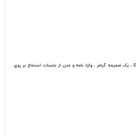
کتابچه راهنمای دانشجویی سطح B در یک جلد. این برنامه شامل 12 واحد و 4 بررسی ، یک مدل امتحان DELE ، یک ضمیمه گرامر ، واژه نامه و متن از جلسات استماع بر روی